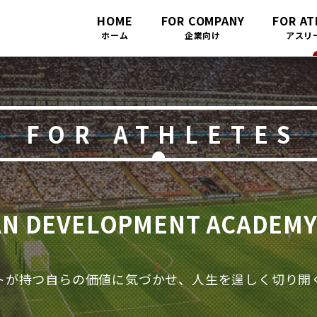
HOME
FOR COMPANY
FOR A
ホーム
企業向け
アスリ
FOR ATHLETES
N DEVELOPMENT ACADE
トが持つ
自らの
価値に気づかせ、
人生を逞しく切り開